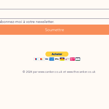
abonnez-moi à votre newsletter.
Soumettre
© 2024 par
www.canker.co.uk
et
www.thecanker.co.uk