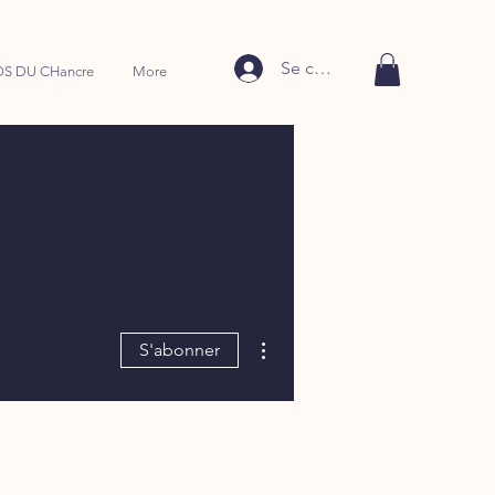
Se connecter
S DU CHancre
More
Plus d'actions
S'abonner