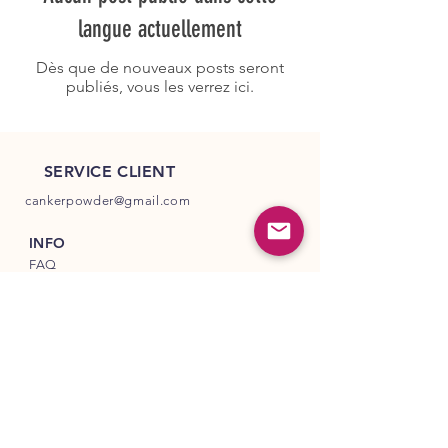
langue actuellement
Dès que de nouveaux posts seront
publiés, vous les verrez ici.
SERVICE CLIENT
cankerpowder@gmail.com
INFO
FAQ
Expédition
et retours
Politique de la boutique
Modes de paiement
SUIVEZ NOS EMPREINTES