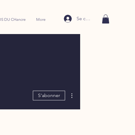
Se connecter
S DU CHancre
More
Plus d'actions
S'abonner