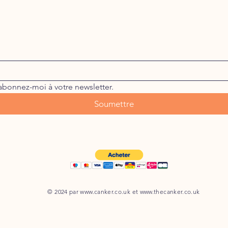
abonnez-moi à votre newsletter.
Soumettre
© 2024 par
www.canker.co.uk
et
www.thecanker.co.uk