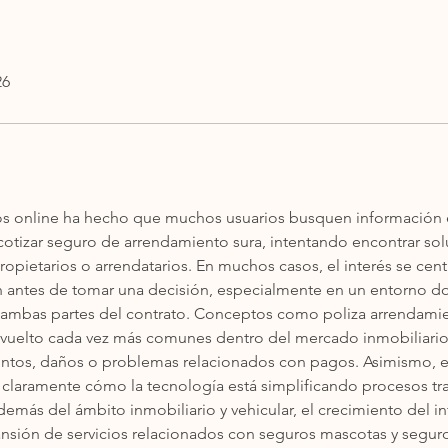
26
os online ha hecho que muchos usuarios busquen información e
otizar seguro de arrendamiento sura, intentando encontrar sol
opietarios o arrendatarios. En muchos casos, el interés se cent
ón antes de tomar una decisión, especialmente en un entorno do
a ambas partes del contrato. Conceptos como poliza arrendamie
 vuelto cada vez más comunes dentro del mercado inmobiliario 
entos, daños o problemas relacionados con pagos. Asimismo, 
ja claramente cómo la tecnología está simplificando procesos t
demás del ámbito inmobiliario y vehicular, el crecimiento del in
sión de servicios relacionados con seguros mascotas y segur