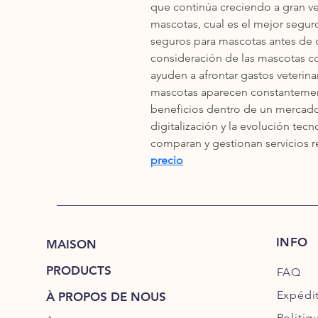
que continúa creciendo a gran v
mascotas, cual es el mejor segur
seguros para mascotas antes de co
consideración de las mascotas c
ayuden a afrontar gastos veterin
mascotas aparecen constantement
beneficios dentro de un mercado
digitalización y la evolución te
comparan y gestionan servicios r
precio
INFO
MAISON
PRODUCTS
FAQ
Expédi
À PROPOS DE NOUS
Politiq