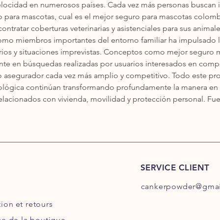
elocidad en numerosos países. Cada vez más personas buscan i
o para mascotas, cual es el mejor seguro para mascotas colomb
ntratar coberturas veterinarias y asistenciales para sus animal
omo miembros importantes del entorno familiar ha impulsado 
arios y situaciones imprevistas. Conceptos como mejor seguro 
e en búsquedas realizadas por usuarios interesados en compara
 asegurador cada vez más amplio y competitivo. Todo este pr
cnológica continúan transformando profundamente la manera en
elacionados con vivienda, movilidad y protección personal. Fue
SERVICE CLIENT
cankerpowder@gmai
tion
et retours
ue de la boutique