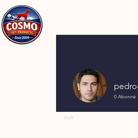
pedro
0
Abonné
Profil