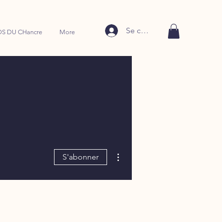
Se connecter
S DU CHancre
More
Plus d'actions
S'abonner