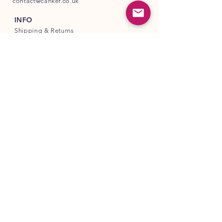
contact@canker.co.uk
INFO
Shipping
& Returns
Store Policy
Payment Methods
FOLLOW OUR PAWPRINTS
COSMO PET PRODUCTS LTD
Company Registered in England & Wales
Company Number:
16564719
Unit A
82 James Carter Road
Mildenhall
IP28 7DE
United Kingdom
© Copyright
www.canker.co.uk
2026