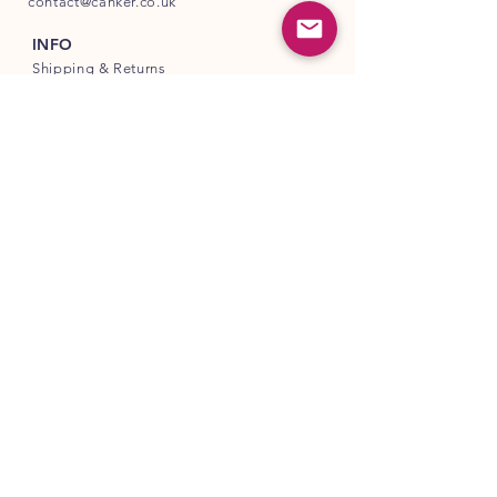
contact@canker.co.uk
INFO
Shipping
& Returns
Store Policy
Payment Methods
FOLLOW OUR PAWPRINTS
COSMO PET PRODUCTS LTD
Company Registered in England & Wales
Company Number:
16564719
Unit A
82 James Carter Road
Mildenhall
IP28 7DE
United Kingdom
© Copyright
www.canker.co.uk
2026