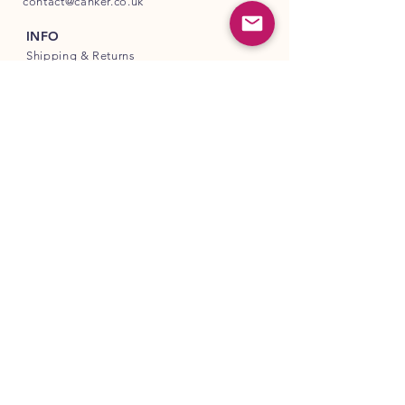
contact@canker.co.uk
INFO
Shipping
& Returns
Store Policy
Payment Methods
FOLLOW OUR PAWPRINTS
COSMO PET PRODUCTS LTD
Company Registered in England & Wales
Company Number:
16564719
Unit A
82 James Carter Road
Mildenhall
IP28 7DE
United Kingdom
© Copyright
www.canker.co.uk
2026