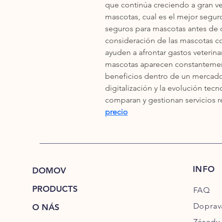
que continúa creciendo a gran v
mascotas, cual es el mejor segur
seguros para mascotas antes de co
consideración de las mascotas c
ayuden a afrontar gastos veterin
mascotas aparecen constantemente
beneficios dentro de un mercado
digitalización y la evolución te
comparan y gestionan servicios r
precio
INFO
DOMOV
PRODUCTS
FAQ
Doprav
O NÁS
Zásady