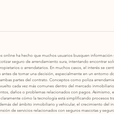
os online ha hecho que muchos usuarios busquen información e
otizar seguro de arrendamiento sura, intentando encontrar sol
opietarios o arrendatarios. En muchos casos, el interés se cent
ón antes de tomar una decisión, especialmente en un entorno don
a ambas partes del contrato. Conceptos como poliza arrendamie
vuelto cada vez más comunes dentro del mercado inmobiliario d
entos, daños o problemas relacionados con pagos. Asimismo, e
ja claramente cómo la tecnología está simplificando procesos t
demás del ámbito inmobiliario y vehicular, el crecimiento del int
sión de servicios relacionados con seguros mascotas y segur