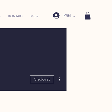
Přihlásit se
e
KONTAKT
More
Další akce
Sledovat