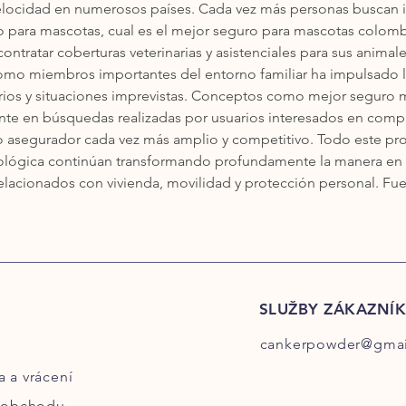
elocidad en numerosos países. Cada vez más personas buscan i
o para mascotas, cual es el mejor seguro para mascotas colomb
ntratar coberturas veterinarias y asistenciales para sus animal
omo miembros importantes del entorno familiar ha impulsado 
arios y situaciones imprevistas. Conceptos como mejor seguro 
 en búsquedas realizadas por usuarios interesados en compara
 asegurador cada vez más amplio y competitivo. Todo este pr
cnológica continúan transformando profundamente la manera en 
elacionados con vivienda, movilidad y protección personal. Fue
SLUŽBY ZÁKAZNÍ
cankerpowder@gmai
a
a vrácení
 obchodu