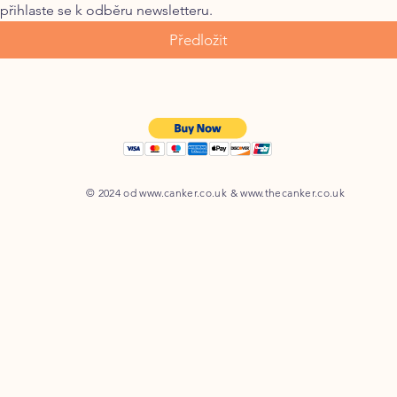
přihlaste se k odběru newsletteru.
Předložit
© 2024 od
www.canker.co.uk
&
www.thecanker.co.uk