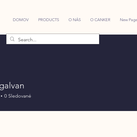
DOMOV
PRODUCTS
O NÁS
O CANKER
New Pag
galvan
0
Sledované