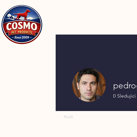
pedro
0
Sledující
Profil