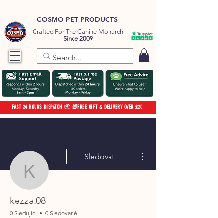
COSMO PET PRODUCTS
Crafted For The Canine Monarch
Since 2009
FAST 24 HOURS DISPATCH 📦 🎁FREE GIFT & DELIVERY OVER £20
Další akce
Sledovat
kezza.08
kezza.08
0 Sledující
0 Sledované