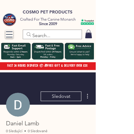
COSMO PET PRODUCTS
Crafted For The Canine Monarch
Since 2009
FAST 24 HOURS DISPATCH 📦 🎁FREE GIFT & DELIVERY OVER £20
Další akce
Sledovat
Daniel Lamb
0 Sledující
0 Sledované