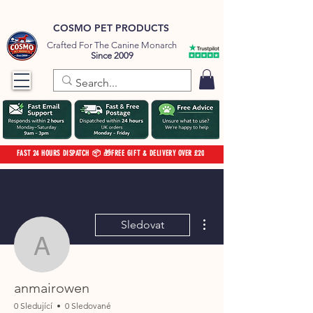
COSMO PET PRODUCTS
Crafted For The Canine Monarch
Since 2009
FAST 24 HOURS DISPATCH 📦 🎁FREE GIFT & DELIVERY OVER £20
Další akce
Sledovat
anmairowen
anmairowen
0 Sledující
0 Sledované